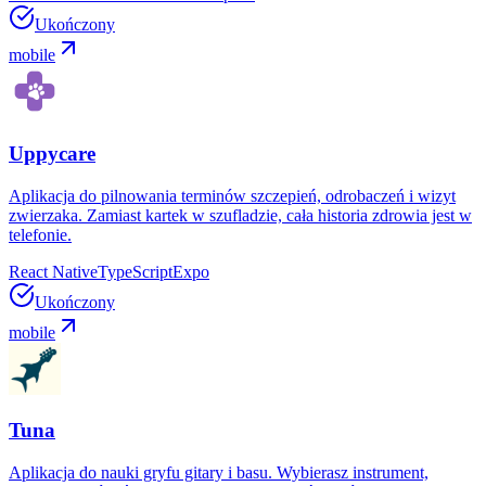
Ukończony
mobile
Uppycare
Aplikacja do pilnowania terminów szczepień, odrobaczeń i wizyt
zwierzaka. Zamiast kartek w szufladzie, cała historia zdrowia jest w
telefonie.
React Native
TypeScript
Expo
Ukończony
mobile
Tuna
Aplikacja do nauki gryfu gitary i basu. Wybierasz instrument,