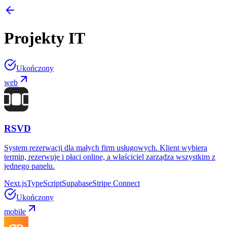
Projekty IT
Ukończony
web
RSVD
System rezerwacji dla małych firm usługowych. Klient wybiera
termin, rezerwuje i płaci online, a właściciel zarządza wszystkim z
jednego panelu.
Next.js
TypeScript
Supabase
Stripe Connect
Ukończony
mobile