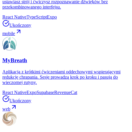
ustawiasz strój i ćwiczysz rozpoznawanie dźwięków bez
przekombinowanego interfejsu.
React Native
TypeScript
Expo
Ukończony
mobile
MyBreath
Aplikacja z krótkimi ćwiczeniami oddechowymi wspierającymi
redukcję chrapania. Sesje prowadzą krok po kroku i pasują do
wieczornej rutyny.
React Native
Expo
Supabase
RevenueCat
Ukończony
web