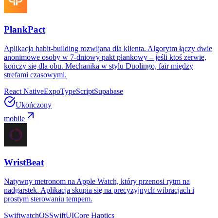
PlankPact
Aplikacja habit-building rozwijana dla klienta. Algorytm łączy dwie
anonimowe osoby w 7-dniowy pakt plankowy – jeśli ktoś zerwie,
kończy się dla obu. Mechanika w stylu Duolingo, fair między
strefami czasowymi.
React Native
Expo
TypeScript
Supabase
Ukończony
mobile
WristBeat
Natywny metronom na Apple Watch, który przenosi rytm na
nadgarstek. Aplikacja skupia się na precyzyjnych wibracjach i
prostym sterowaniu tempem.
Swift
watchOS
SwiftUI
Core Haptics